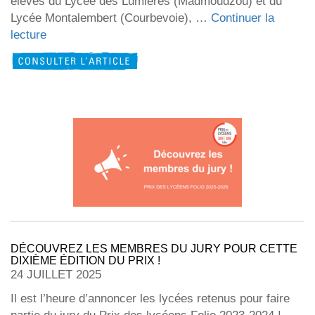
élèves du Lycée des Lumières (Madmoudzou) et du
Lycée Montalembert (Courbevoie), …
Continuer la
de
lecture
« Les
gagnants
du
concours
photo
! »
DÉCOUVREZ LES MEMBRES DU JURY POUR CETTE
DIXIÈME ÉDITION DU PRIX !
24 JUILLET 2025
Il est l’heure d’annoncer les lycées retenus pour faire