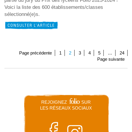
partie du jury du Prix des lycéens Folio 2023-2024 !
Voici la liste des 600 établissements/classes
sélectionné(e)s.
Page précédente
1
2
3
4
5
…
24
Page suivante
REJOIGNEZ
SUR
LES RÉSEAUX SOCIAUX