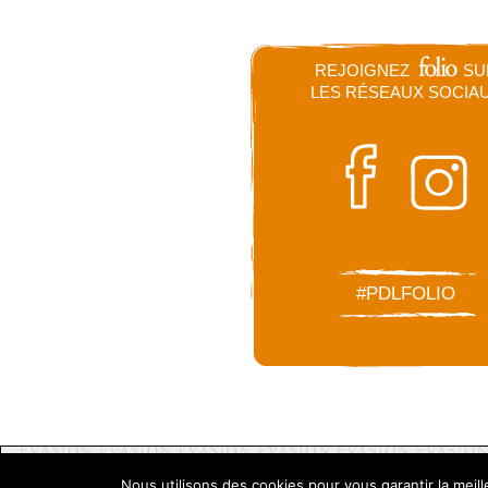
REJOIGNEZ
SU
LES RÉSEAUX SOCIA
#PDLFOLIO
Nous utilisons des cookies pour vous garantir la meil
Folio le site
Contact