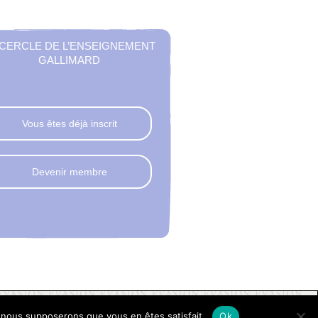
 CERCLE DE L’ENSEIGNEMENT
GALLIMARD
Vous êtes déjà inscrit
Devenir membre
e, nous supposerons que vous en êtes satisfait.
Ok
èglement
FAQ