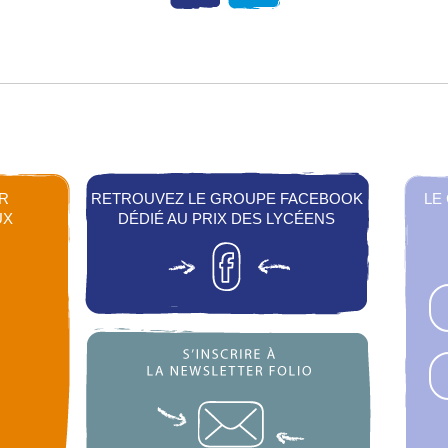
R
RETROUVEZ LE GROUPE FACEBOOK
LE
UX
DÉDIÉ AU PRIX DES LYCÉENS